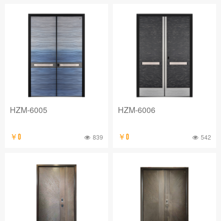
HZM-6005
HZM-6006
￥0
839
￥0
542