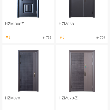
HZM-308Z
HZM368
￥0
792
￥0
769
HZM370
HZM370-Z