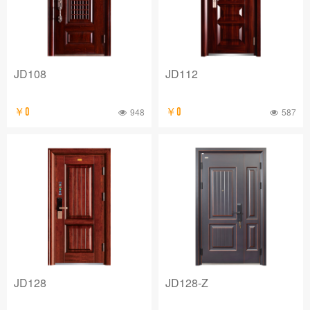
JD108
JD112
￥0
948
￥0
587
JD128
JD128-Z