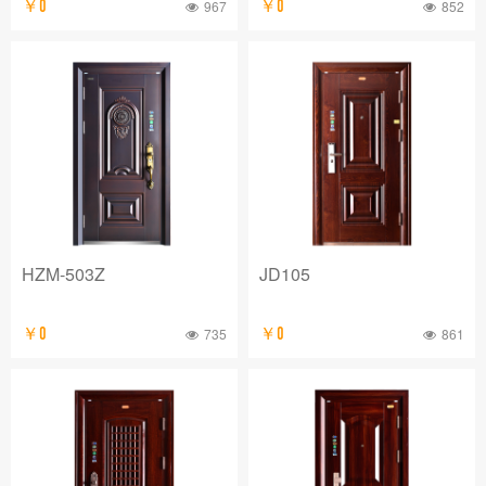
￥0
967
￥0
852
HZM-503Z
JD105
￥0
735
￥0
861