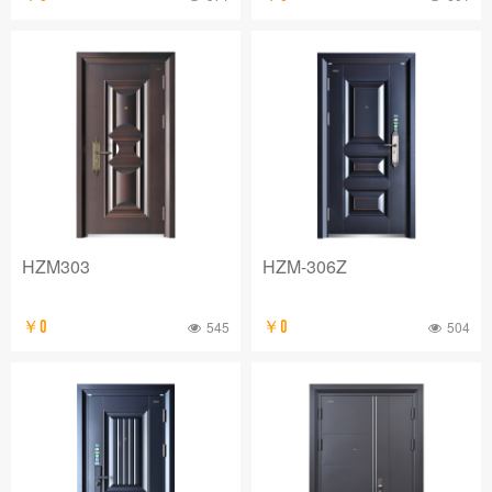
HZM303
HZM-306Z
￥0
545
￥0
504