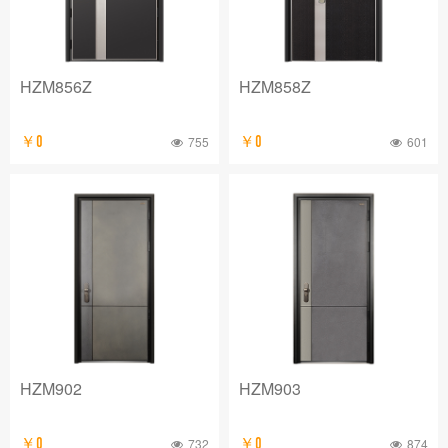
HZM856Z
HZM858Z
￥0
755
￥0
601
HZM902
HZM903
￥0
732
￥0
874