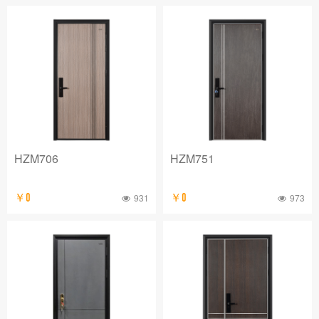
HZM706
HZM751
￥0
931
￥0
973