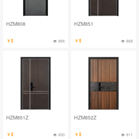
HZM808
HZM851
￥0
866
￥0
868
HZM851Z
HZM852Z
￥0
930
￥0
911