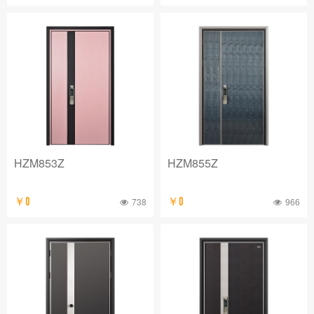
HZM853Z
HZM855Z
￥0
738
￥0
966